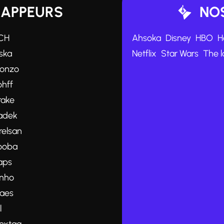
RAPPEURS
NOS
CH
Ahsoka
Disney
HBO
H
ska
Netflix
Star Wars
The l
lonzo
ohff
rake
adek
relsan
ooba
aps
inho
aes
l