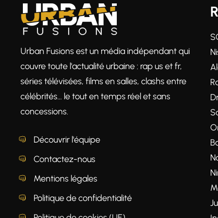
S
Urban Fusions est un média indépendant qui
Ni
couvre toute l'actualité urbaine : rap us et fr,
A
séries télévisées, films en salles, clashs entre
R
célébrités… le tout en temps réel et sans
D
concessions.
S
O
Découvrir l'équipe
B
N
Contactez-nous
N
Mentions légales
M
Politique de confidentialité
Ju
Politique de cookies (UE)