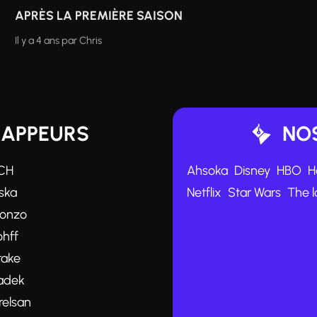
APRÈS LA PREMIÈRE SAISON
Il y a 4 ans
par
Chris
RAPPEURS
NOS
CH
Ahsoka
Disney
HBO
H
ska
Netflix
Star Wars
The l
lonzo
ohff
rake
adek
relsan