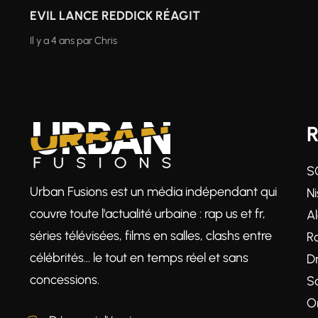
EVIL LANCE REDDICK RÉAGIT
Il y a 4 ans
par
Chris
S
Urban Fusions est un média indépendant qui
Ni
couvre toute l'actualité urbaine : rap us et fr,
A
séries télévisées, films en salles, clashs entre
R
célébrités… le tout en temps réel et sans
D
concessions.
S
O