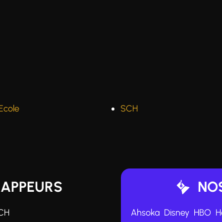
Ecole
SCH
RAPPEURS
NOS
CH
Ahsoka
Disney
HBO
H