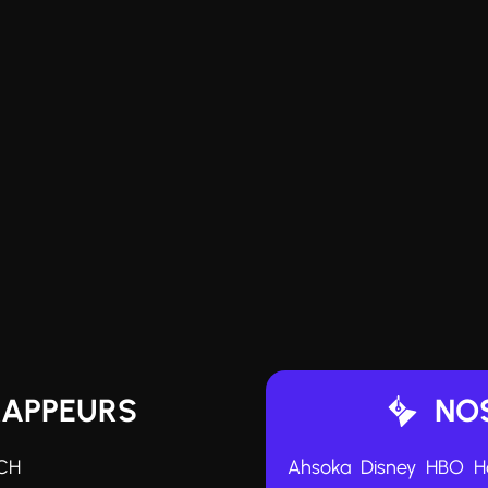
RAPPEURS
NOS
CH
Ahsoka
Disney
HBO
H