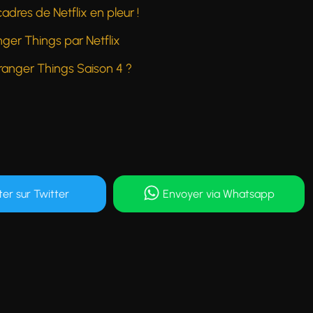
adres de Netflix en pleur !
nger Things par Netflix
ranger Things Saison 4 ?
ter
sur Twitter
Envoyer
via Whatsapp