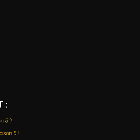
 :
on 5 ?
aison 5 !