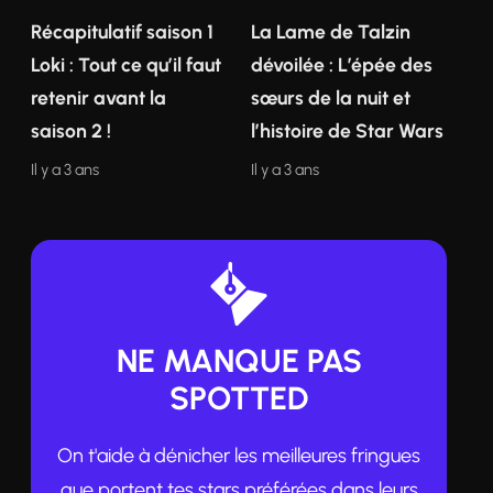
Récapitulatif saison 1
La Lame de Talzin
Loki : Tout ce qu’il faut
dévoilée : L’épée des
retenir avant la
sœurs de la nuit et
saison 2 !
l’histoire de Star Wars
Il y a 3 ans
Il y a 3 ans
NE MANQUE PAS
SPOTTED
On t'aide à dénicher les meilleures fringues
que portent tes stars préférées dans leurs