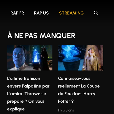
S
RAP FR
RAP US
STREAMING
À NE PAS MANQUER
L’ultime trahison
Connaisez-vous
envers Palpatine par
réellement La Coupe
L’amiral Thrawn se
de Feu dans Harry
prépare ? On vous
Potter ?
explique
Il y a 3 ans