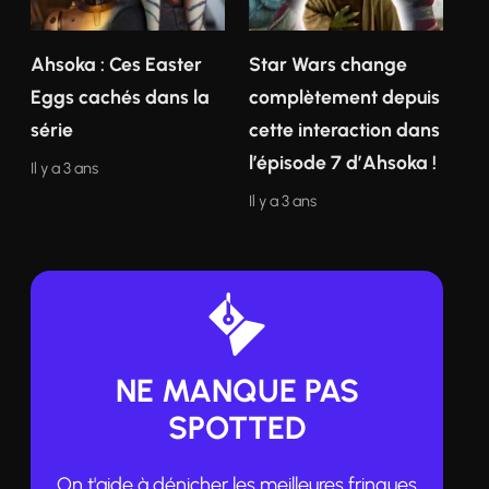
Ahsoka : Ces Easter
Star Wars change
Eggs cachés dans la
complètement depuis
série
cette interaction dans
l’épisode 7 d’Ahsoka !
Il y a 3 ans
Il y a 3 ans
NE MANQUE PAS
SPOTTED
On t'aide à dénicher les meilleures fringues