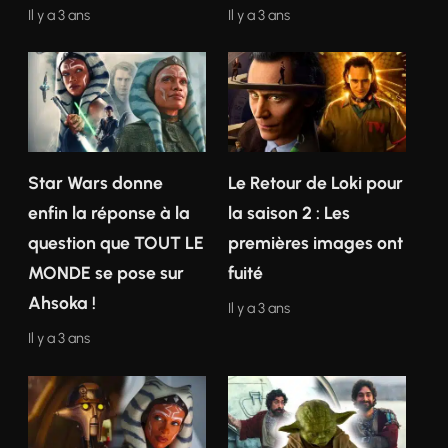
Il y a 3 ans
Il y a 3 ans
Star Wars donne
Le Retour de Loki pour
enfin la réponse à la
la saison 2 : Les
question que TOUT LE
premières images ont
MONDE se pose sur
fuité
Ahsoka !
Il y a 3 ans
Il y a 3 ans