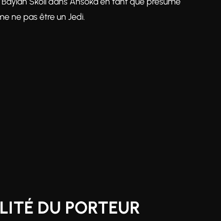
e Baylan Skoll dans Ahsoka en tant que présumé
rme ne pas être un Jedi.
LITÉ DU PORTEUR