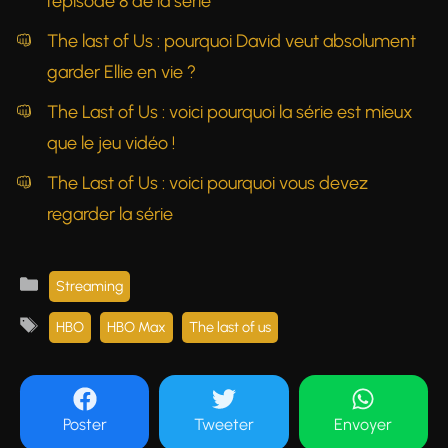
l'épisode 8 de la série
The last of Us : pourquoi David veut absolument
garder Ellie en vie ?
The Last of Us : voici pourquoi la série est mieux
que le jeu vidéo !
The Last of Us : voici pourquoi vous devez
regarder la série
Catégories
Streaming
Étiquettes
HBO
HBO Max
The last of us
Poster
Tweeter
Envoyer