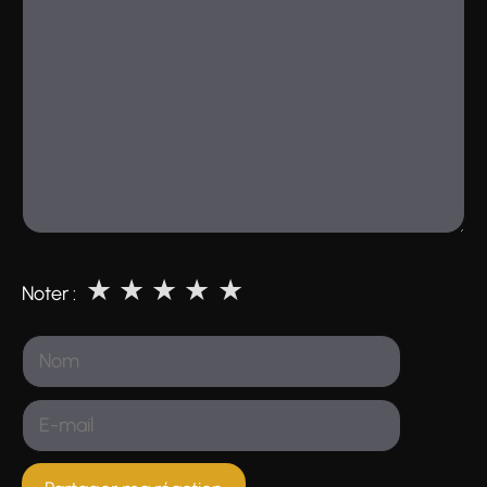
★
★
★
★
★
Noter :
Nom
E-
mail