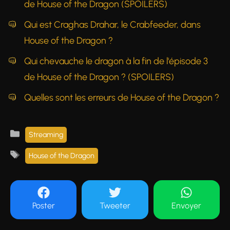
de House of the Dragon (SPOILERS)
Qui est Craghas Drahar, le Crabfeeder, dans
House of the Dragon ?
Qui chevauche le dragon à la fin de l'épisode 3
de House of the Dragon ? (SPOILERS)
Quelles sont les erreurs de House of the Dragon ?
Catégories
Streaming
Étiquettes
House of the Dragon
Poster
Tweeter
Envoyer